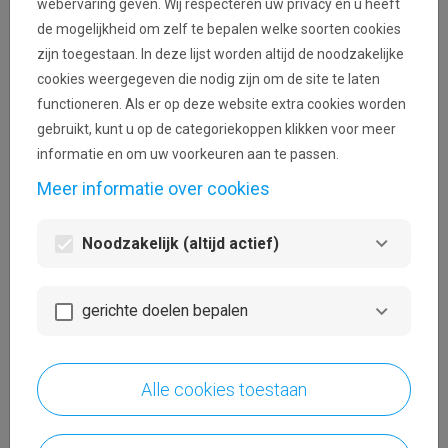
webervaring geven. Wij respecteren uw privacy en u heeft
wachtwoord aan te maken.
de mogelijkheid om zelf te bepalen welke soorten cookies
zijn toegestaan. In deze lijst worden altijd de noodzakelijke
cookies weergegeven die nodig zijn om de site te laten
Ik heb op "Verloren wachtwoord"
functioneren. Als er op deze website extra cookies worden
geklikt, maar wanneer ik op de link
gebruikt, kunt u op de categoriekoppen klikken voor meer
informatie en om uw voorkeuren aan te passen.
klik die ik via e-mail heb gekregen,
verschijnt er een foutbericht.
Meer informatie over cookies
Noodzakelijk (altijd actief)
Ik klik op "volgend scherm" in het
formulier, maar ik blijf geblokkeerd
gerichte doelen bepalen
op dezelfde pagina.
Alle cookies toestaan
Hoe kan ik het eerste deel lezen van
mijn aanvraag dat ik opnieuw heb