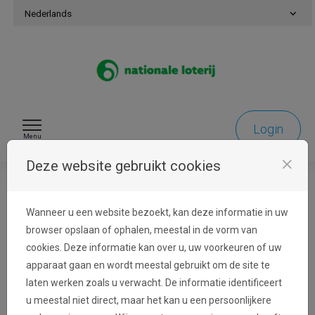
Naar inhoud gaan
Nederlands
Login
Menu
close
Deze website gebruikt cookies
FAQ
Wanneer u een website bezoekt, kan deze informatie in uw
browser opslaan of ophalen, meestal in de vorm van
cookies. Deze informatie kan over u, uw voorkeuren of uw
apparaat gaan en wordt meestal gebruikt om de site te
Ik heb op "Verloren wachtwoord"
laten werken zoals u verwacht. De informatie identificeert
geklikt, maar ik heb nooit een e-mail
u meestal niet direct, maar het kan u een persoonlijkere
gekregen met een link om een